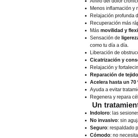
Alivio del dolor cróni
Menos inflamación y m
Relajación profunda 
Recuperación más ráp
Más
movilidad y flex
Sensación de
ligerez
como tu día a día.
Liberación de obstrucc
Cicatrización y cons
Relajación y fortalec
Reparación de tejid
Acelera hasta un 70
Ayuda a evitar tratami
Regenera y repara cél
Un tratamien
Indoloro
: las sesione
No invasivo
: sin aguj
Seguro
: respaldado p
Cómodo
: no necesita