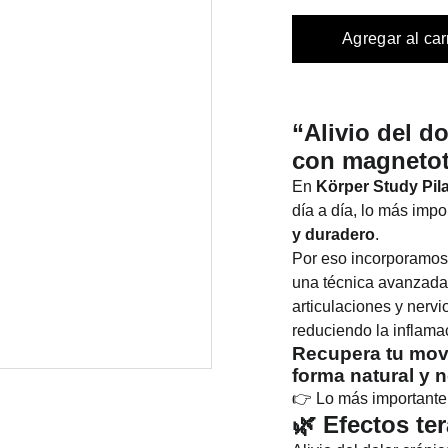
Agregar al car
“Alivio del d
con magnetot
En
Körper Study Pil
día a día, lo más imp
y duradero
.
Por eso incorporamos
una técnica avanzada
articulaciones y nervi
reduciendo la inflama
Recupera tu movi
forma natural y n
👉 Lo más importante
🌿 Efectos te