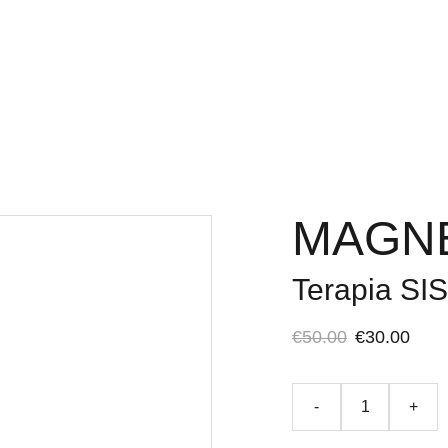
IENTOS
HORARIOS SEPTIEMBRE
MAGN
Terapia SIS
€50.00
€30.00
-
+