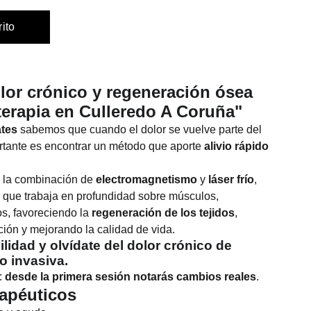
rito
olor crónico y regeneración ósea
erapia en Culleredo A Coruña"
ates
sabemos que cuando el dolor se vuelve parte del
ortante es encontrar un método que aporte
alivio rápido
 la combinación de
electromagnetismo
y
láser frío
,
 que trabaja en profundidad sobre músculos,
os, favoreciendo la
regeneración de los tejidos
,
ción y mejorando la calidad de vida.
lidad y olvídate del dolor crónico de
o invasiva.
:
desde la primera sesión notarás cambios reales
.
rapéuticos