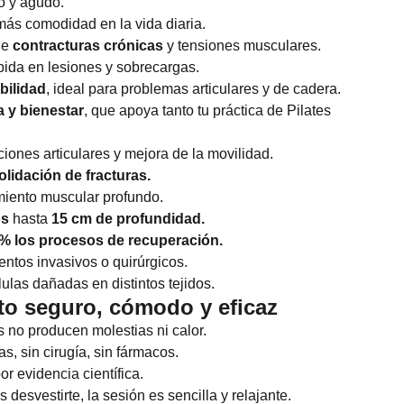
co y agudo.
ás comodidad en la vida diaria.
de
contracturas crónicas
y tensiones musculares.
ida en lesiones y sobrecargas.
ibilidad
, ideal para problemas articulares y de cadera.
a y bienestar
, que apoya tanto tu práctica de Pilates
iones articulares y mejora de la movilidad.
olidación de fracturas.
imiento muscular profundo.
os
hasta
15 cm de profundidad.
 % los procesos de recuperación.
entos invasivos o quirúrgicos.
ulas dañadas en distintos tejidos.
to seguro, cómodo y eficaz
s no producen molestias ni calor.
as, sin cirugía, sin fármacos.
or evidencia científica.
s desvestirte, la sesión es sencilla y relajante.