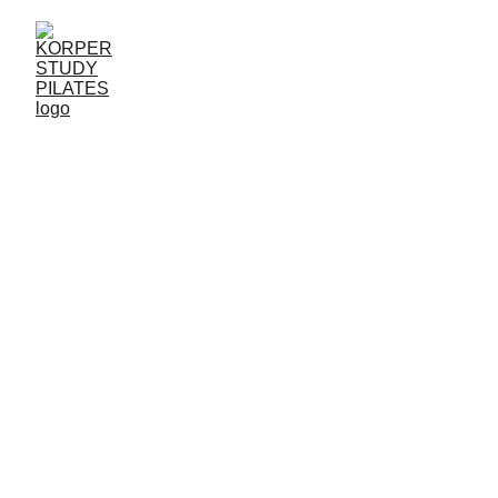
Tratamientos Corporales
Tratamientos Corporales para Celulitis, 
Flacidez y Piernas Cansadas