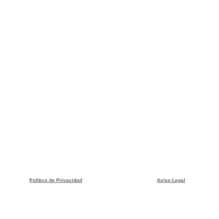
📞 Reserva tu plaza: WhatsApp 606 606 156
La clase quedará grabada
💪
 No permitas que el dolor limite tu vida.
Política de Privacidad
Aviso Legal